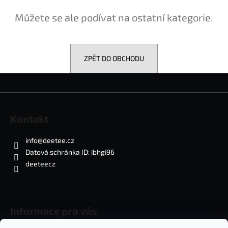
a
Můžete se ale podívat na ostatní kategorie.
j
í
t
ZPĚT DO OBCHODU
?
Z
á
Kontakt
HLEDAT
p
a
info
@
deetee.cz
t
Datová schránka ID: ibhgi96
í
deeteecz
Informace pro vás