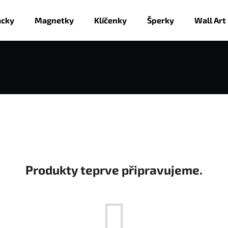
ácky
Magnetky
Klíčenky
Šperky
Wall Art
Co potřebujete najít?
HLEDAT
Produkty teprve připravujeme.